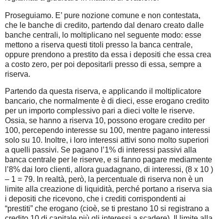
Proseguiamo. E’ pure nozione comune e non contestata,
che le banche di credito, partendo dal denaro creato dalle
banche centrali, lo moltiplicano nel seguente modo: esse
mettono a riserva questi titoli presso la banca centrale,
oppure prendono a prestito da essa i depositi che essa crea
a costo zero, per poi depositarli presso di essa, sempre a
riserva.
Partendo da questa riserva, e applicando il moltiplicatore
bancario, che normalmente è di dieci, esse erogano credito
per un importo complessivo pari a dieci volte le riserve.
Ossia, se hanno a riserva 10, possono erogare credito per
100, percependo interesse su 100, mentre pagano interessi
solo su 10. Inoltre, i loro interessi attivi sono molto superiori
a quelli passivi. Se pagano l’1% di interessi passivi alla
banca centrale per le riserve, e si fanno pagare mediamente
l’8% dai loro clienti, allora guadagnano, di interessi, (8 x 10 )
– 1 = 79. In realtà, però, la percentuale di riserva non è un
limite alla creazione di liquidità, perché portano a riserva sia
i depositi che ricevono, che i crediti corrispondenti ai
“prestiti” che erogano (cioè, se ti prestano 10 si registrano a
credito 10 di capitale più gli interessi a scadere). Il limite alla