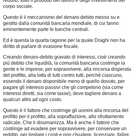
reddito, tutto il prodotto del lavoro e degli investimenti del
corpo sociale.
Questo è il meccanismo del denaro-debito messo su e
gestito dalla comunità bancaria mondiale, di cui fanno
eminentemente parte le banche centrali.
Ed è questa la quarta ragione per la quale Draghi non ha
diritto di parlare di evasione fiscale.
Creando denaro-debito gravato di interessi, cioè creando
più debito che liquidità, la comunità bancaria costringe la
gente e le imprese, per sopravvivere, alla rincorsa disperata
del profitto, alla lotta di tutti contro tutti, perché ciascuno,
essendo il denaro disponibile meno di quello dovuto, per
pagare gli interessi passivi che gli competono (sia come
interessi diretti, sia come tasse), deve togliere denaro a
qualcun altro ad ogni costo.
Questo è il fattore che costringe gli uomini alla rincorsa del
profitto per il profitto, alla sopraffazione, allo sfruttamento
radicale. Che li disumanizza. Ma è anche il fattore che
costringe ad evadere per sopravvivere, per conservare un
reddito, per limitare i costi e non chiudere, licenziare, fallire.