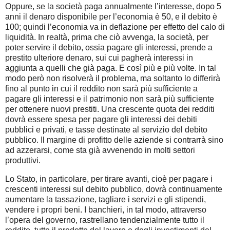
Oppure, se la società paga annualmente l’interesse, dopo 5
anni il denaro disponibile per l’economia è 50, e il debito è
100; quindi l’economia va in deflazione per effetto del calo di
liquidità. In realtà, prima che ciò avvenga, la società, per
poter servire il debito, ossia pagare gli interessi, prende a
prestito ulteriore denaro, sui cui pagherà interessi in
aggiunta a quelli che già paga. E così più e più volte. In tal
modo però non risolverà il problema, ma soltanto lo differirà
fino al punto in cui il reddito non sarà più sufficiente a
pagare gli interessi e il patrimonio non sarà più sufficiente
per ottenere nuovi prestiti. Una crescente quota dei redditi
dovrà essere spesa per pagare gli interessi dei debiti
pubblici e privati, e tasse destinate al servizio del debito
pubblico. Il margine di profitto delle aziende si contrarrà sino
ad azzerarsi, come sta già avvenendo in molti settori
produttivi.
Lo Stato, in particolare, per tirare avanti, cioè per pagare i
crescenti interessi sul debito pubblico, dovrà continuamente
aumentare la tassazione, tagliare i servizi e gli stipendi,
vendere i propri beni. I banchieri, in tal modo, attraverso
l’opera del governo, rastrellano tendenzialmente tutto il