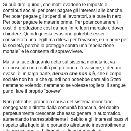
Si può dire, quindi, che molti evadono le imposte e i
contributi sociali per poter pagare gli interessi alle banche.
Per poter pagare gli stipendi ai lavoratori, sia pure in nero.
Per poter pagare le materie prime. Per poter contenere i
costi di produzione così da non finire fuori mercato e dover
chiudere. Quindi questa evasione potrebbe esser
considerata una legittima difesa per l’evasore, e un bene per
la società, perchè la protegge contro una "spoliazione
mortale" e le consente di sopravvivere.
Ma, alla luce di quanto detto sul sistema monetario, va
riconosciuta una realtà più profonda: l’evasione, il denaro
evaso, è, in larga parte,
denaro che non c’è
, che il corpo
sociale non ha, e che quindi non potrebbe dare allo Stato
nemmeno volendo, nemmeno se volesse togliersi il sangue
pur di fare il proprio “
dovere
”.
Non potrebbe, proprio a causa del sistema monetario
congegnato e diretto dalla comunità bancaria, del debito
perpetuamente crescente che esso genera in automatico,
aumentando inarrestabilmente il debito e gli interessi passivi
rispetto alla liquidità, e portando altrettanto inesorabilmente
alla recessione, ai fallimenti, ai licenziamenti, al