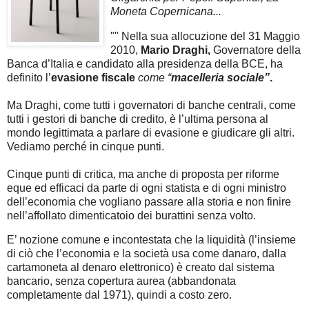
Moneta Copernicana...
"" Nella sua allocuzione del 31 Maggio
2010,
Mario Draghi,
Governatore della
Banca d’Italia e candidato alla presidenza della BCE, ha
definito l’
evasione fiscale
come
“
macelleria sociale”
.
Ma Draghi, come tutti i governatori di banche centrali, come
tutti i gestori di banche di credito, è l’ultima persona al
mondo legittimata a parlare di evasione e giudicare gli altri.
Vediamo perché in cinque punti.
Cinque punti di critica, ma anche di proposta per riforme
eque ed efficaci da parte di ogni statista e di ogni ministro
dell’economia che vogliano passare alla storia e non finire
nell’affollato dimenticatoio dei burattini senza volto.
E’ nozione comune e incontestata che la liquidità (l’insieme
di ciò che l’economia e la società usa come danaro, dalla
cartamoneta al denaro elettronico) è creato dal sistema
bancario, senza copertura aurea (abbandonata
completamente dal 1971), quindi a costo zero.