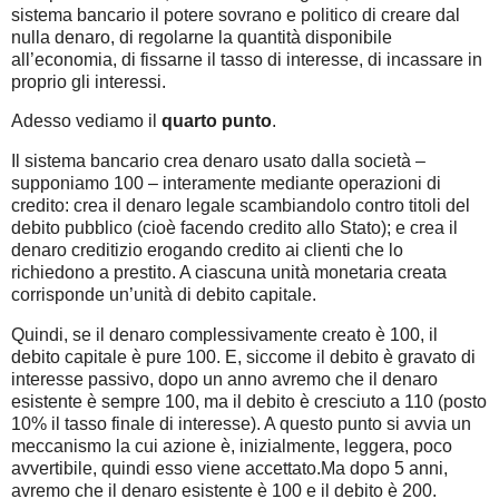
sistema bancario il potere sovrano e politico di creare dal
nulla denaro, di regolarne la quantità disponibile
all’economia, di fissarne il tasso di interesse, di incassare in
proprio gli interessi.
Adesso vediamo il
quarto punto
.
Il sistema bancario crea denaro usato dalla società –
supponiamo 100 – interamente mediante operazioni di
credito: crea il denaro legale scambiandolo contro titoli del
debito pubblico (cioè facendo credito allo Stato); e crea il
denaro creditizio erogando credito ai clienti che lo
richiedono a prestito. A ciascuna unità monetaria creata
corrisponde un’unità di debito capitale.
Quindi, se il denaro complessivamente creato è 100, il
debito capitale è pure 100. E, siccome il debito è gravato di
interesse passivo, dopo un anno avremo che il denaro
esistente è sempre 100, ma il debito è cresciuto a 110 (posto
10% il tasso finale di interesse). A questo punto si avvia un
meccanismo la cui azione è, inizialmente, leggera, poco
avvertibile, quindi esso viene accettato.Ma dopo 5 anni,
avremo che il denaro esistente è 100 e il debito è 200.