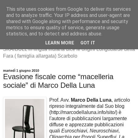
This site uses cookies from Google to deliver its services
and to analyze traffic. Your IP address and user-agent are
shared with Google along with performance and security
metrics to ensure quality of service, generate usage
SKArBULL -Scarbolo-
statistics, and to detect and address abuse.
LEARN MORE
GOT IT
SKArBULL in lingua friulana dice le origini Longobarde della
Fara ( famiglia allargata) Scarbolo
martedì 1 giugno 2010
Evasione fiscale come “macelleria
sociale” di Marco Della Luna
Prof. Avv.
Marco Della Luna
, articolo
ripreso integralmente dal Suo blog
(http://marcodellaluna.info/sito/) è
l'autore di pubblicazioni largamente
diffuse e apprezzate pubblicazioni
quali
Euroschiavi, Neuroschiavi,
Oligarchia per Popoli Superflui, La