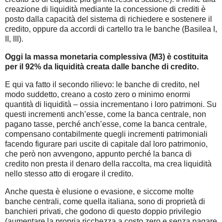
creazione di liquidità mediante la concessione di crediti è
posto dalla capacità del sistema di richiedere e sostenere il
credito, oppure da accordi di cartello tra le banche (Basilea I,
II, III).
Oggi la massa monetaria complessiva (M3) è costituita
per il 92% da liquidità creata dalle banche di credito.
E qui va fatto il secondo rilievo: le banche di credito, nel
modo suddetto, creano a costo zero o minimo enormi
quantità di liquidità – ossia incrementano i loro patrimoni. Su
questi incrementi anch’esse, come la banca centrale, non
pagano tasse, perché anch’esse, come la banca centrale,
compensano contabilmente quegli incrementi patrimoniali
facendo figurare pari uscite di capitale dal loro patrimonio,
che però non avvengono, appunto perché la banca di
credito non presta il denaro della raccolta, ma crea liquidità
nello stesso atto di erogare il credito.
Anche questa è elusione o evasione, e siccome molte
banche centrali, come quella italiana, sono di proprietà di
banchieri privati, che godono di questo doppio privilegio
(aumentare la propria ricchezza a costo zero e senza pagare