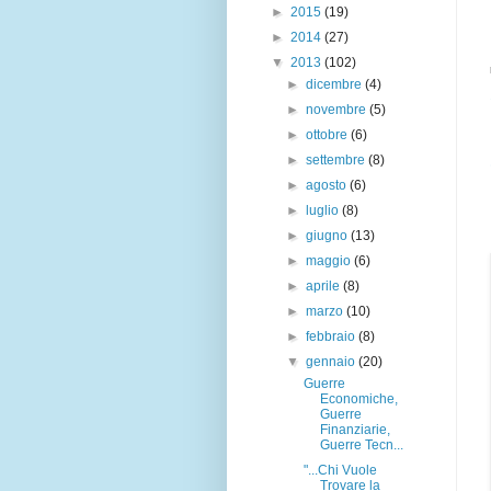
►
2015
(19)
►
2014
(27)
▼
2013
(102)
►
dicembre
(4)
►
novembre
(5)
►
ottobre
(6)
►
settembre
(8)
►
agosto
(6)
►
luglio
(8)
►
giugno
(13)
►
maggio
(6)
►
aprile
(8)
►
marzo
(10)
►
febbraio
(8)
▼
gennaio
(20)
Guerre
Economiche,
Guerre
Finanziarie,
Guerre Tecn...
"...Chi Vuole
Trovare la