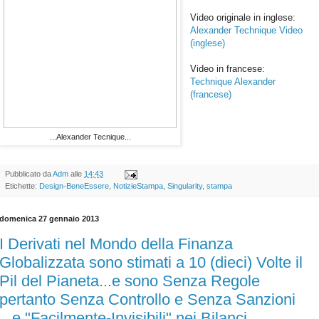
Video originale in inglese:
Alexander Technique Video
(inglese)
Video in francese:
Technique Alexander
(francese)
...Alexander Tecnique...
Pubblicato da
Adm
alle
14:43
Etichette:
Design-BeneEssere
,
NotizieStampa
,
Singularity
,
stampa
domenica 27 gennaio 2013
I Derivati nel Mondo della Finanza
Globalizzata sono stimati a 10 (dieci) Volte il
Pil del Pianeta...e sono Senza Regole
pertanto Senza Controllo e Senza Sanzioni
...e "Facilmente-Invisibili" nei Bilanci...