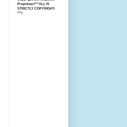
Proprietari***ALL IS
STRICTLY COPYRIGHT-
***
)