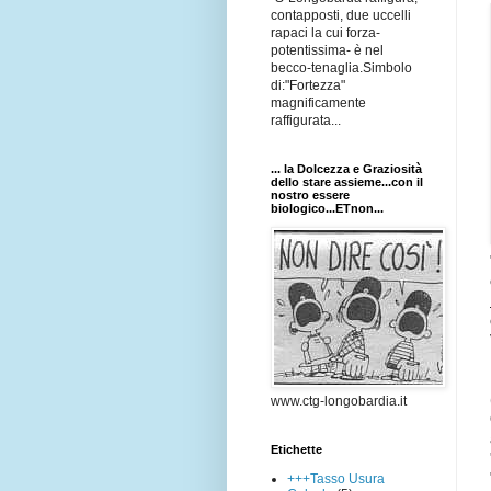
contapposti, due uccelli
rapaci la cui forza-
potentissima- è nel
becco-tenaglia.Simbolo
di:"Fortezza"
magnificamente
raffigurata...
... la Dolcezza e Graziosità
dello stare assieme...con il
nostro essere
biologico...ETnon...
www.ctg-longobardia.it
Etichette
+++Tasso Usura