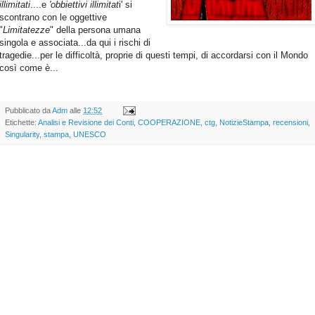
illimitati
....e
'obbiettivi illimitat
i' si
scontrano con le oggettive
"
Limitatezze
" della persona umana
singola e associata...da qui i rischi di
tragedie...per le difficoltà, proprie di questi tempi, di accordarsi con il Mondo
così come è...
Pubblicato da
Adm
alle
12:52
Etichette:
Analisi e Revisione dei Conti
,
COOPERAZIONE
,
ctg
,
NotizieStampa
,
recensioni
,
Singularity
,
stampa
,
UNESCO