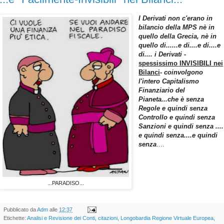
I Derivati non c'erano in
bilancio della MPS nè in
quello della Grecia, nè in
quello di......e di....e di....e
di.... i Derivati -
spessissimo INVISIBILI nei
Bilanci
- coinvolgono
l'intero Capitalismo
Finanziario del
Pianeta...che è senza
Regole e quindi senza
Controllo e quindi senza
Sanzioni e quindi senza ....
e quindi senza....e quindi
senza
....
...PARADISO...
Pubblicato da
Adm
alle
12:37
Etichette:
Analisi e Revisione dei Conti
,
citazioni
,
Longobardia Regione Virtuale Europea
,