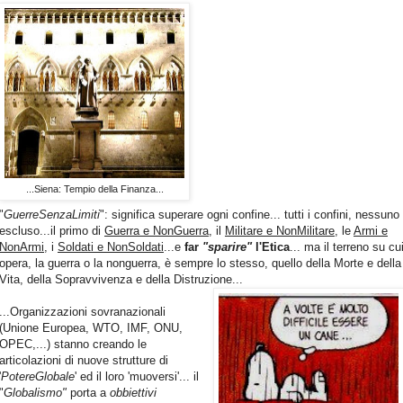
...Siena: Tempio della Finanza...
"
GuerreSenzaLimiti
": significa superare ogni confine... tutti i confini, nessuno
escluso...il primo di
Guerra e NonGuerra
, il
Militare e NonMilitare
, le
Armi e
NonArmi
, i
Soldati e NonSoldati
...e
far
"sparire"
l'Etica
... ma il terreno su cu
opera, la guerra o la nonguerra, è sempre lo stesso, quello della Morte e della
Vita, della Sopravvivenza e della Distruzione...
...Organizzazioni sovranazionali
(Unione Europea, WTO, IMF, ONU,
OPEC,...) stanno creando le
articolazioni di nuove strutture di
'
PotereGlobale
' ed il loro 'muoversi'... il
"
Globalismo"
porta a
obbiettivi