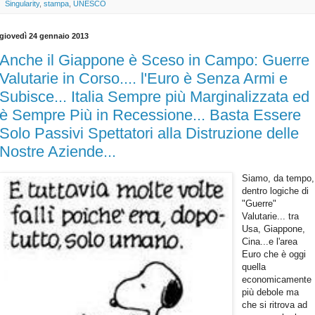
Singularity
,
stampa
,
UNESCO
giovedì 24 gennaio 2013
Anche il Giappone è Sceso in Campo: Guerre
Valutarie in Corso.... l'Euro è Senza Armi e
Subisce... Italia Sempre più Marginalizzata ed
è Sempre Più in Recessione... Basta Essere
Solo Passivi Spettatori alla Distruzione delle
Nostre Aziende...
Siamo, da tempo,
dentro logiche di
"Guerre"
Valutarie... tra
Usa, Giappone,
Cina...e l'area
Euro che è oggi
quella
economicamente
più debole ma
che si ritrova ad