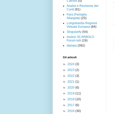
Calcolo
(5)
Analisi e Revisione dei
Conti
(91)
Fara (Famiglia
Allargata)
(25)
Longobardia Regione
Virtuale Europea
(84)
Singularity
(54)
mulino SCARBOLO
Forum Iulii
(19)
stampa
(392)
Gli articoli
►
2024
(3)
►
2023
(2)
►
2022
(3)
►
2021
(1)
►
2020
(6)
►
2019
(11)
►
2018
(10)
►
2017
(6)
►
2016
(30)