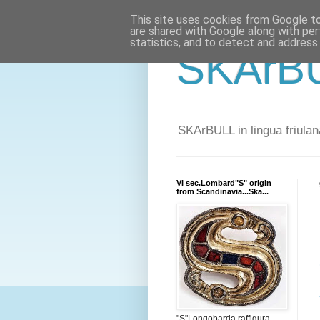
This site uses cookies from Google to 
are shared with Google along with per
statistics, and to detect and address
SKArBU
SKArBULL in lingua friulana
VI sec.Lombard"S" origin
from Scandinavia...Ska...
"S"Longobarda raffigura,