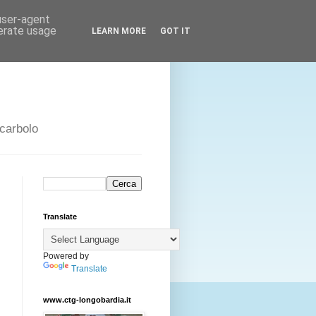
 user-agent
nerate usage
LEARN MORE
GOT IT
Scarbolo
Translate
Powered by
Translate
www.ctg-longobardia.it