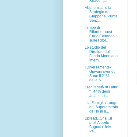
Reader (...
Abenomics: è la
Strategia del
Giappone. Punta
Senz...
Tempo di
Riforme...così
Carlo Cattaneo
sulle Rifor...
Lo studio del
Direttore del
Fondo Monetario
Intern...
I Diversamente-
Giovani over 65
Sono il 21%
della S...
Ereditarietà di Fatto:
".. 44% degli
architetti ha...
...la Famiglia Luogo
del Superamento
dell'Io in u...
Spread...Crisi...il
prof. Alberto
Bagnai (Univ.
Pe...