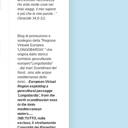
accresciuto l'accortezza.
Ho visto molte cose nei
miei viaggi, il mio sapere
è più che le mie parole..."
(Siracide 34,9-11)
Blog di promozione e
sostegno della "Regione
Virtuale Europea
'LONGOBARDIA' " che
origina dallo storico
corridoio geoculturale
europeo"Longobardia"
...
dai mari Scandinavi del
Nord...sino alle acque
mediterranee dello
Ionio
...
European Virtual
Region exploiting a
geocultural passagge
'Longobardia', from the
north scandinavian seas
to the Ionio
mediterranean
waters.....
(
NB:TUTTO, nulla
escluso, è strettamente
Copyright dei Rispettivi