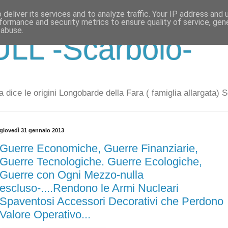
deliver its services and to analyze traffic. Your IP address and
formance and security metrics to ensure quality of service, ge
 abuse.
LL -Scarbolo-
 dice le origini Longobarde della Fara ( famiglia allargata) 
giovedì 31 gennaio 2013
Guerre Economiche, Guerre Finanziarie,
Guerre Tecnologiche. Guerre Ecologiche,
Guerre con Ogni Mezzo-nulla
escluso-....Rendono le Armi Nucleari
Spaventosi Accessori Decorativi che Perdono
Valore Operativo...