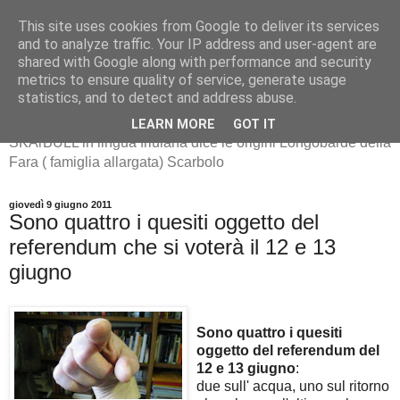
This site uses cookies from Google to deliver its services
and to analyze traffic. Your IP address and user-agent are
shared with Google along with performance and security
metrics to ensure quality of service, generate usage
SKArBULL -Scarbolo-
statistics, and to detect and address abuse.
LEARN MORE
GOT IT
SKArBULL in lingua friulana dice le origini Longobarde della
Fara ( famiglia allargata) Scarbolo
giovedì 9 giugno 2011
Sono quattro i quesiti oggetto del
referendum che si voterà il 12 e 13
giugno
Sono quattro i quesiti
oggetto del referendum del
12 e 13 giugno
:
due sull' acqua, uno sul ritorno