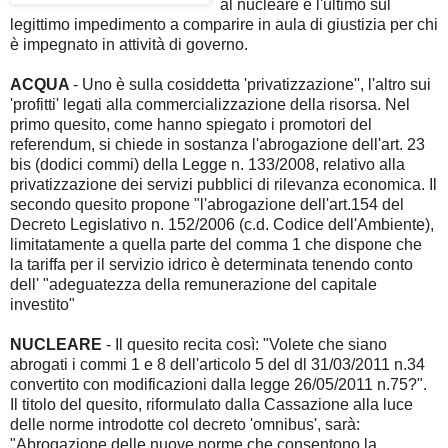
al nucleare e l'ultimo sul
legittimo impedimento a comparire in aula di giustizia per chi
è impegnato in attività di governo.
ACQUA
- Uno è sulla cosiddetta 'privatizzazione'', l'altro sui
'profitti' legati alla commercializzazione della risorsa. Nel
primo quesito, come hanno spiegato i promotori del
referendum, si chiede in sostanza l'abrogazione dell'art. 23
bis (dodici commi) della Legge n. 133/2008, relativo alla
privatizzazione dei servizi pubblici di rilevanza economica. Il
secondo quesito propone "l'abrogazione dell'art.154 del
Decreto Legislativo n. 152/2006 (c.d. Codice dell'Ambiente),
limitatamente a quella parte del comma 1 che dispone che
la tariffa per il servizio idrico è determinata tenendo conto
dell' "adeguatezza della remunerazione del capitale
investito"
NUCLEARE
- Il quesito recita così: "Volete che siano
abrogati i commi 1 e 8 dell'articolo 5 del dl 31/03/2011 n.34
convertito con modificazioni dalla legge 26/05/2011 n.75?".
Il titolo del quesito, riformulato dalla Cassazione alla luce
delle norme introdotte col decreto 'omnibus', sarà:
"Abrogazione delle nuove norme che consentono la