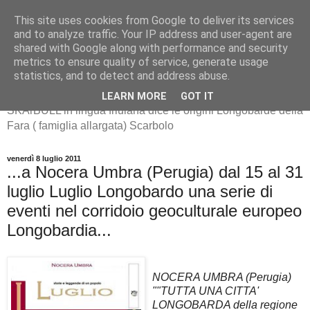
This site uses cookies from Google to deliver its services
and to analyze traffic. Your IP address and user-agent are
shared with Google along with performance and security
metrics to ensure quality of service, generate usage
SKArBULL -Scarbolo-
statistics, and to detect and address abuse.
LEARN MORE
GOT IT
SKArBULL in lingua friulana dice le origini Longobarde della
Fara ( famiglia allargata) Scarbolo
venerdì 8 luglio 2011
...a Nocera Umbra (Perugia) dal 15 al 31
luglio Luglio Longobardo una serie di
eventi nel corridoio geoculturale europeo
Longobardia...
NOCERA UMBRA (Perugia)
""TUTTA UNA CITTA'
LONGOBARDA della regione