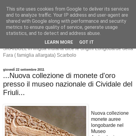
This site uses cookies from Google to deliver its services
and to analyze traffic. Your IP address and user-agent are
shared with Google along with performance and security
metrics to ensure quality of service, generate usage
SKArBULL -Scarbolo-
statistics, and to detect and address abuse.
LEARN MORE
GOT IT
SKArBULL in lingua friulana dice le origini Longobarde della
Fara ( famiglia allargata) Scarbolo
giovedì 22 settembre 2011
...Nuova collezione di monete d'oro
presso il museo nazionale di Cividale del
Friuli...
Nuova collezione
monete auree
longobarde nel
Museo