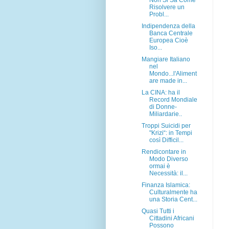
Non Si Sa Come
Risolvere un
Probl...
Indipendenza della
Banca Centrale
Europea Cioè
Iso...
Mangiare Italiano
nel
Mondo...l'Aliment
are made in...
La CINA: ha il
Record Mondiale
di Donne-
Miliardarie..
Troppi Suicidi per
"Krizi“: in Tempi
così Difficil...
Rendicontare in
Modo Diverso
ormai è
Necessità: il...
Finanza Islamica:
Culturalmente ha
una Storia Cent...
Quasi Tutti i
Cittadini Africani
Possono