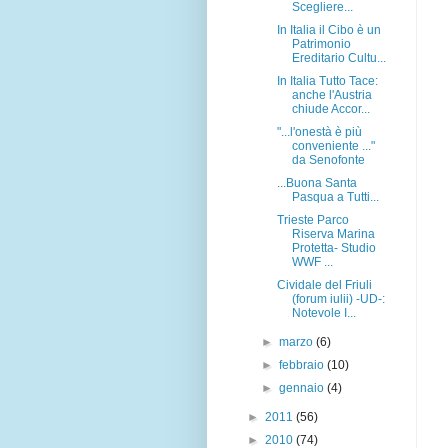
Scegliere...
In Italia il Cibo è un
Patrimonio
Ereditario Cultu...
In Italia Tutto Tace:
anche l'Austria
chiude Accor...
"...l'onestà è più
conveniente ..."
da Senofonte
...Buona Santa
Pasqua a Tutti...
Trieste Parco
Riserva Marina
Protetta- Studio
WWF ...
Cividale del Friuli
(forum iulii) -UD-:
Notevole I...
►
marzo
(6)
►
febbraio
(10)
►
gennaio
(4)
►
2011
(56)
►
2010
(74)