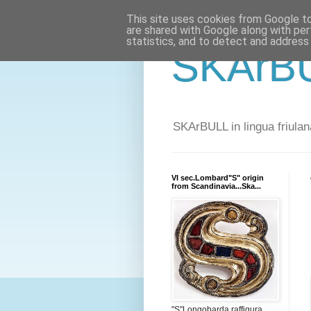
This site uses cookies from Google to 
are shared with Google along with per
statistics, and to detect and address
SKArBU
SKArBULL in lingua friulana
VI sec.Lombard"S" origin
from Scandinavia...Ska...
"S"Longobarda raffigura,