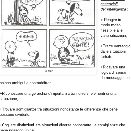
essenziali
dell'intelligenza
:
+ Reagire in
modo molto
flessibile alle
varie situazioni;
+Trarre vantaggio
dalle situazioni
fortuite;
+Ricavare una
La Vita
logica di senso
da messaggi che
paiono ambigui e contraddittori;
+Riconoscere una gerarchia d'importanza tra i diversi elementi di una
situazione;
+Trovare somiglianze tra situazioni nonostante le differenze che bene
possono dividerle;
+Cogliere distinzioni tra situazioni diverse nonostante le somiglianze che
bene possono unirle;