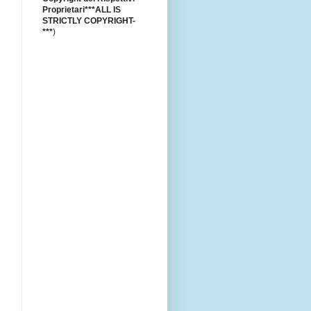
Proprietari***ALL IS
STRICTLY COPYRIGHT-
***
)