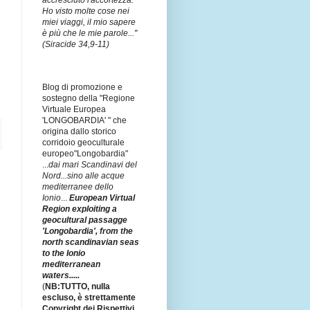
accresciuto l'accortezza.
Ho visto molte cose nei
miei viaggi, il mio sapere
è più che le mie parole..."
(Siracide 34,9-11)
Blog di promozione e
sostegno della "Regione
Virtuale Europea
'LONGOBARDIA' " che
origina dallo storico
corridoio geoculturale
europeo"Longobardia"
...
dai mari Scandinavi del
Nord...sino alle acque
mediterranee dello
Ionio
...
European Virtual
Region exploiting a
geocultural passagge
'Longobardia', from the
north scandinavian seas
to the Ionio
mediterranean
waters.....
(
NB:TUTTO, nulla
escluso, è strettamente
Copyright dei Rispettivi