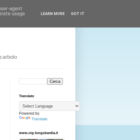
 user-agent
nerate usage
LEARN MORE
GOT IT
Scarbolo
Translate
Powered by
Translate
www.ctg-longobardia.it