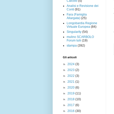
Calcolo
(5)
Analisi e Revisione dei
Conti
(91)
Fara (Famiglia
Allargata)
(25)
Longobardia Regione
Virtuale Europea
(84)
Singularity
(54)
mulino SCARBOLO
Forum Iulii
(19)
stampa
(392)
Gli articoli
►
2024
(3)
►
2023
(2)
►
2022
(3)
►
2021
(1)
►
2020
(6)
►
2019
(11)
►
2018
(10)
►
2017
(6)
►
2016
(30)