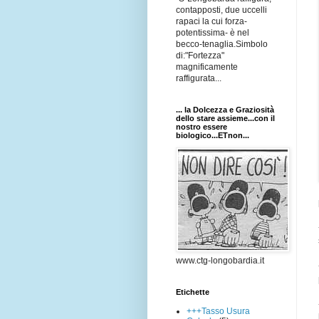
contapposti, due uccelli
rapaci la cui forza-
potentissima- è nel
becco-tenaglia.Simbolo
di:"Fortezza"
magnificamente
raffigurata...
... la Dolcezza e Graziosità
dello stare assieme...con il
nostro essere
biologico...ETnon...
www.ctg-longobardia.it
Etichette
+++Tasso Usura