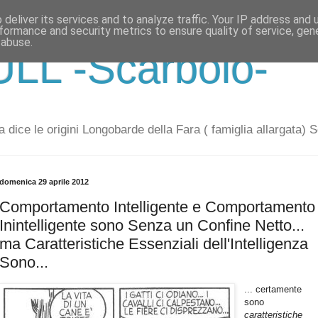
deliver its services and to analyze traffic. Your IP address and
formance and security metrics to ensure quality of service, ge
 abuse.
LL -Scarbolo-
 dice le origini Longobarde della Fara ( famiglia allargata) 
domenica 29 aprile 2012
Comportamento Intelligente e Comportamento
Inintelligente sono Senza un Confine Netto...
ma Caratteristiche Essenziali dell'Intelligenza
Sono...
... certamente
sono
caratteristiche