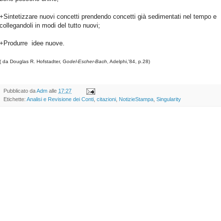
+Sintetizzare nuovi concetti prendendo concetti già sedimentati nel tempo e
collegandoli in modi del tutto nuovi;
+Produrre idee nuove.
( da Douglas R. Hofstadter, G
odel-Escher-Bach
, Adelphi,'84, p.28)
Pubblicato da
Adm
alle
17:27
Etichette:
Analisi e Revisione dei Conti
,
citazioni
,
NotizieStampa
,
Singularity