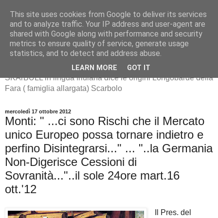
This site uses cookies from Google to deliver its services
and to analyze traffic. Your IP address and user-agent are
shared with Google along with performance and security
metrics to ensure quality of service, generate usage
SKArBULL -Scarbolo-
statistics, and to detect and address abuse.
LEARN MORE
GOT IT
SKArBULL in lingua friulana dice le origini Longobarde della
Fara ( famiglia allargata) Scarbolo
mercoledì 17 ottobre 2012
Monti: " ...ci sono Rischi che il Mercato
unico Europeo possa tornare indietro e
perfino Disintegrarsi..." ... "..la Germania
Non-Digerisce Cessioni di
Sovranità..."..il sole 24ore mart.16
ott.'12
Il Pres. del