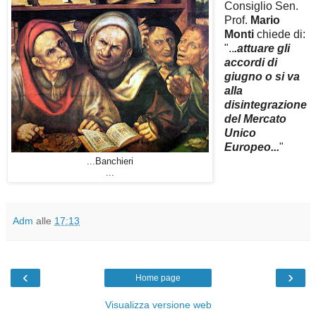
Consiglio Sen.
Prof.
Mario
Monti
chiede di:
"..
.attuare gli
accordi di
giugno o si va
alla
disintegrazione
del Mercato
Unico
Europeo...
"
...Banchieri
...
Adm
alle
17:13
‹
›
Home page
Visualizza versione web