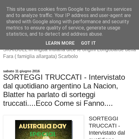
This site uses cookies from Google to deliver its services
and to analyze traffic. Your IP address and user-agent are
shared with Google along with performance and security
metrics to ensure quality of service, generate usage
SKArBULL -Scarbolo-
statistics, and to detect and address abuse.
LEARN MORE
GOT IT
SKArBULL in lingua friulana dice le origini Longobarde della
Fara ( famiglia allargata) Scarbolo
sabato 11 giugno 2016
SORTEGGI TRUCCATI - Intervistato
dal quotidiano argentino La Nacion,
Blatter ha parlato di sorteggi
truccati....Ecco Come si Fanno....
SORTEGGI
TRUCCATI -
Intervistato dal