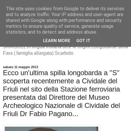
This site uses cookies from Google to deliver its services
and to analyze traffic. Your IP address and user-agent are
shared with Google along with performance and security
metrics to ensure quality of service, generate usage
SKArBULL -Scarbolo-
statistics, and to detect and address abuse.
LEARN MORE
GOT IT
SKArBULL in lingua friulana dice le origini Longobarde della
Fara ( famiglia allargata) Scarbolo
sabato 11 maggio 2013
Ecco un'ultima spilla longobarda a "S"
scoperta recentemente a Cividale del
Friuli nel sito della Stazione ferroviaria
presentata dal Direttore del Museo
Archeologico Nazionale di Cividale del
Friuli Dr Fabio Pagano...