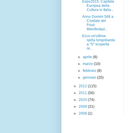
Expo2015; Capitale
Europea della
Cultura in Italia...
Anno Domini 568 a
Cividale del
Friuli:
Manifestazi...
Ecco un'ultima
spilla longobarda
a "S" scoperta
re...
►
aprile
(8)
►
marzo
(10)
►
febbraio
(8)
►
gennaio
(20)
►
2012
(115)
►
2011
(56)
►
2010
(74)
►
2009
(31)
►
2008
(1)