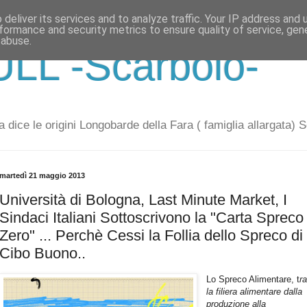
deliver its services and to analyze traffic. Your IP address and
formance and security metrics to ensure quality of service, ge
 abuse.
LL -Scarbolo-
 dice le origini Longobarde della Fara ( famiglia allargata) 
martedì 21 maggio 2013
Università di Bologna, Last Minute Market, I
Sindaci Italiani Sottoscrivono la "Carta Spreco
Zero" ... Perchè Cessi la Follia dello Spreco di
Cibo Buono..
Lo Spreco Alimentare, t
r
la filiera alimentare dalla
produzione alla