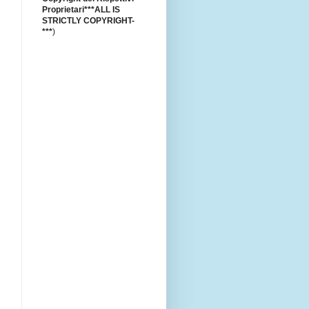
Proprietari***ALL IS
STRICTLY COPYRIGHT-
***
)