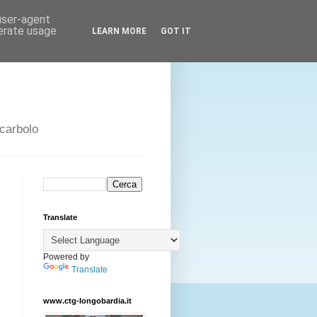
 user-agent
nerate usage
LEARN MORE
GOT IT
Scarbolo
Translate
Powered by
Translate
a
www.ctg-longobardia.it