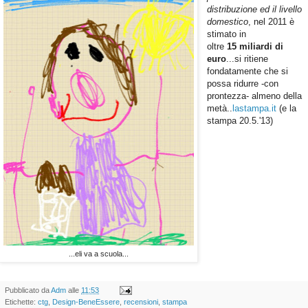
distribuzione ed il livello
domestico
, nel 2011 è
stimato in
oltre
15 miliardi di
euro
...si ritiene
fondatamente che si
possa ridurre -con
prontezza- almeno della
metà..
lastampa.it
(e la
stampa 20.5.'13)
...eli va a scuola...
Pubblicato da
Adm
alle
11:53
Etichette:
ctg
,
Design-BeneEssere
,
recensioni
,
stampa