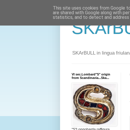
This site uses cookies from Google to 
are shared with Google along with per
statistics, and to detect and address
SKArBU
SKArBULL in lingua friulana
VI sec.Lombard"S" origin
from Scandinavia...Ska...
"S"Longobarda raffigura,