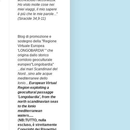
accresciuto l'accortezza.
Ho visto molte cose nei
miei viaggi, il mio sapere
è più che le mie parole..."
(Siracide 34,9-11)
Blog di promozione e
sostegno della "Regione
Virtuale Europea
'LONGOBARDIA' " che
origina dallo storico
corridoio geoculturale
europeo"Longobardia"
...
dai mari Scandinavi del
Nord...sino alle acque
mediterranee dello
Ionio
...
European Virtual
Region exploiting a
geocultural passagge
'Longobardia', from the
north scandinavian seas
to the Ionio
mediterranean
waters.....
(
NB:TUTTO, nulla
escluso, è strettamente
Copyright dei Rispettivi