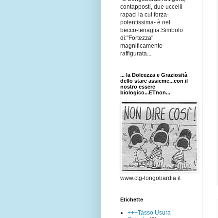
contapposti, due uccelli
rapaci la cui forza-
potentissima- è nel
becco-tenaglia.Simbolo
di:"Fortezza"
magnificamente
raffigurata...
... la Dolcezza e Graziosità
dello stare assieme...con il
nostro essere
biologico...ETnon...
www.ctg-longobardia.it
Etichette
+++Tasso Usura