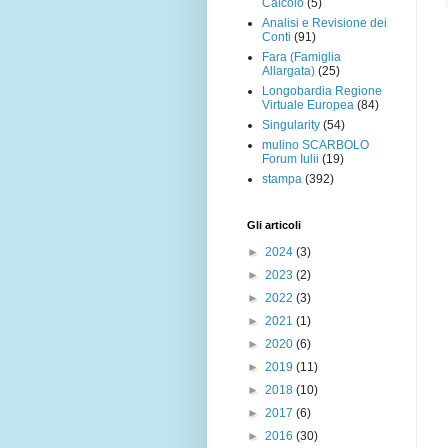
Calcolo
(5)
Analisi e Revisione dei
Conti
(91)
Fara (Famiglia
Allargata)
(25)
Longobardia Regione
Virtuale Europea
(84)
Singularity
(54)
mulino SCARBOLO
Forum Iulii
(19)
stampa
(392)
Gli articoli
►
2024
(3)
►
2023
(2)
►
2022
(3)
►
2021
(1)
►
2020
(6)
►
2019
(11)
►
2018
(10)
►
2017
(6)
►
2016
(30)