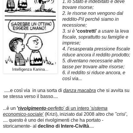
1. lo Stato è indebitato e deve
trovare risorse;
2. le risorse non vengono dal
reddito-Pil perché siamo in
recessione;
3. si è
'costretti'
a usare la leva
fiscale, soprattutto su famiglie e
imprese;
4. l’esasperata pressione fiscale
riduce ancora il reddito prodotto;
5. diventano necessarie altre
tasse per trovare altre risorse;
Intelligenza Kanina...
6. il reddito si riduce ancora, e
così via...
.....e così via in una sorta di
danza macabra
che si avvita su
se stessa verso il basso....
...è un
'
r
ivolgimento
-perfetto
' di un intero '
sistema
economico-sociale
'
(Krizi), iniziato dal 2008 altro che
"crisi'
,
.... questo è uno dei rivolgimenti che ha portato -
storicamente- al
declino di Intere-Civiltà
....