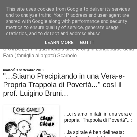
This site uses cookies from Google to deliver its services
and to analyze traffic. Your IP address and user-agent are
shared with Google along with performance and security
metrics to ensure quality of service, generate usage
SKArBULL -Scarbolo-
statistics, and to detect and address abuse.
LEARN MORE
GOT IT
SKArBULL in lingua friulana dice le origini Longobarde della
Fara ( famiglia allargata) Scarbolo
martedì 3 settembre 2013
"...Stiamo Precipitando in una Vera-e-
Propria Trappola di Povertà..." così il
prof. Luigino Bruni...
....ci siamo infilati in una vera e
propria "Trappola di Povertà"...:
...la spirale è ben delineata: