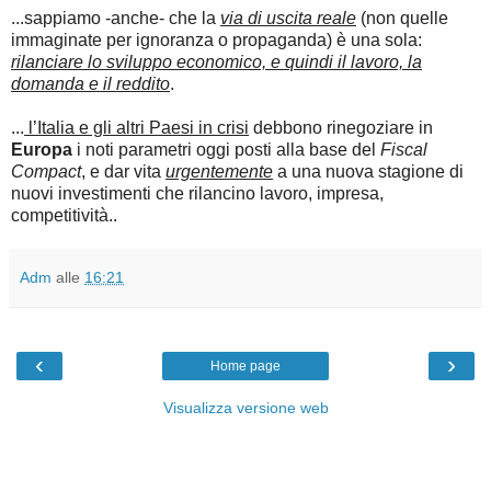
...sappiamo -anche- che la
via di uscita reale
(non quelle
immaginate per ignoranza o propaganda) è una sola:
rilanciare lo sviluppo economico, e quindi il lavoro, la
domanda e il reddito
.
...
l’Italia e gli altri Paesi in crisi
debbono rinegoziare in
Europa
i noti parametri oggi posti alla base del
Fiscal
Compact
, e dar vita
urgentemente
a una nuova stagione di
nuovi investimenti che rilancino lavoro, impresa,
competitività..
Adm
alle
16:21
‹
›
Home page
Visualizza versione web