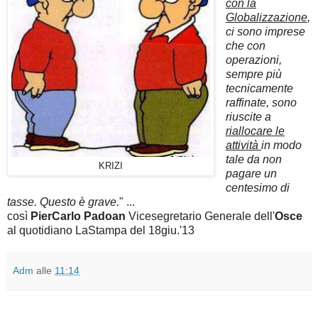
con la
Globalizzazione
,
ci sono imprese
che con
operazioni,
sempre più
tecnicamente
raffinate, sono
riuscite a
riallocare le
attività
in modo
tale da non
KRIZI
pagare un
centesimo di
tasse. Questo è grave.
" ...
così
PierCarlo Padoan
Vicesegretario Generale dell'
Osce
al quotidiano LaStampa del 18giu.'13
Adm
alle
11:14