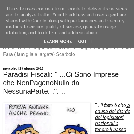
This site uses cookies from Google to deliver its services
and to analyze traffic. Your IP address and user-agent are
shared with Google along with performance and security
metrics to ensure quality of service, generate usage
SKArBULL -Scarbolo-
statistics, and to detect and address abuse.
LEARN MORE
GOT IT
SKArBULL in lingua friulana dice le origini Longobarde della
Fara ( famiglia allargata) Scarbolo
mercoledì 19 giugno 2013
Paradisi Fiscali: " ...Ci Sono Imprese
che NonPaganoNulla da
NessunaParte..."....
" ..
il fatto è che
a
causa del ritardo
dei legislatori
nazionali a
tenere il passo